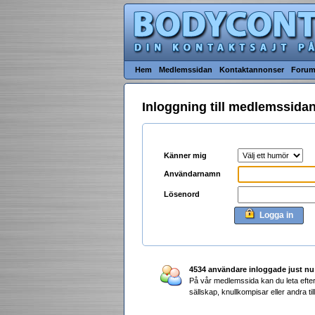
Hem
Medlemssidan
Kontaktannonser
Foru
Inloggning till medlemssida
Känner mig
Användarnamn
Lösenord
Logga in
4534 användare inloggade just nu
På vår medlemssida kan du leta efter 
sällskap, knullkompisar eller andra tillf