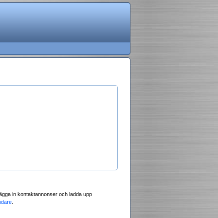
 lägga in kontaktannonser och ladda upp
ndare
.