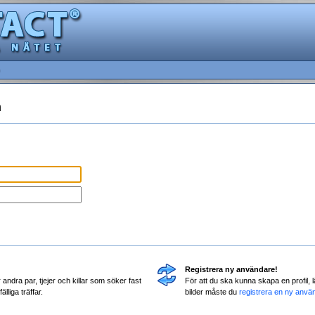
m
n
Registrera ny användare!
andra par, tjejer och killar som söker fast
För att du ska kunna skapa en profil,
älliga träffar.
bilder måste du
registrera en ny anvä