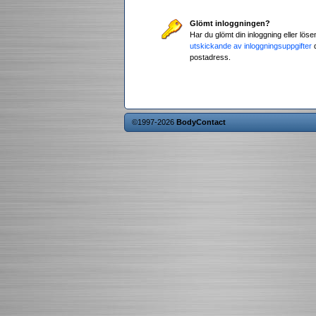
Glömt inloggningen?
Har du glömt din inloggning eller löse
utskickande av inloggningsuppgifter
d
postadress.
©1997-2026
BodyContact